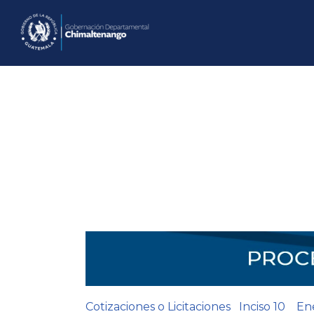
Saltar
al
contenido
Cotizaciones o Licitaciones Inciso 10 E