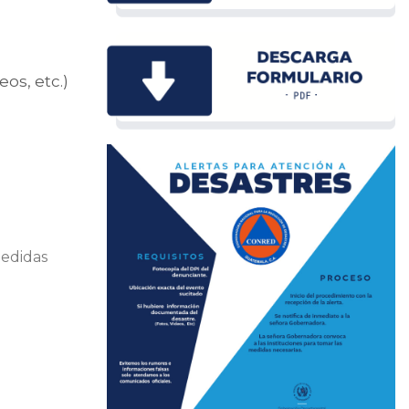
os, etc.)
medidas