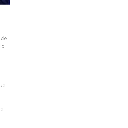
 de
lo
que
re