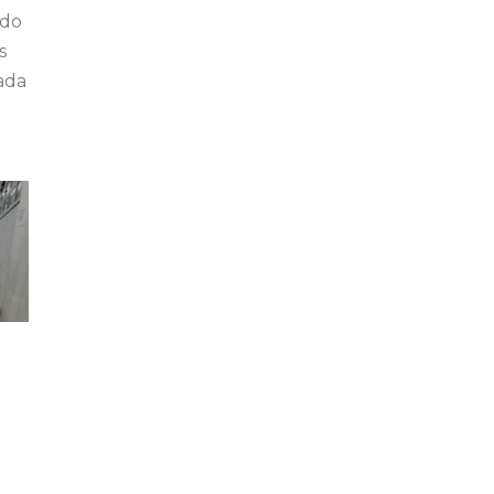
ado
s
ada